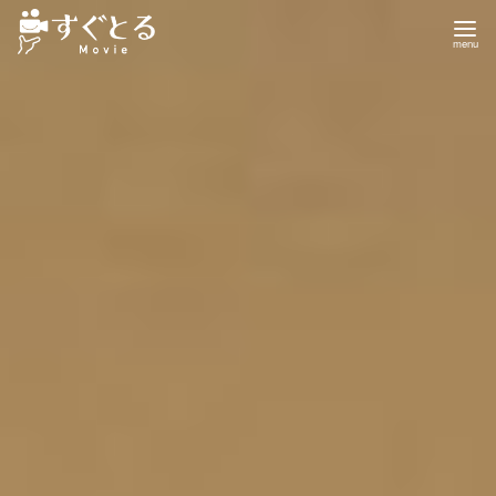
コ
ン
テ
ン
ツ
へ
移
動