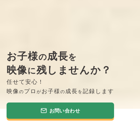
お子様
成長
の
を
映像
残しませんか？
に
任せて安心！
映像
プロ
お子様
成長
記録します
の
が
の
を
お問い合わせ