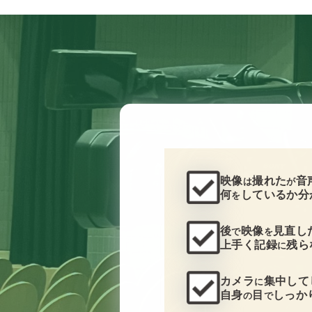
映像
撮れた
音
は
が
何
しているか分
を
後
映像
見直し
で
を
上手く記録
残ら
に
カメラ
集中して
に
自身
目
しっか
の
で