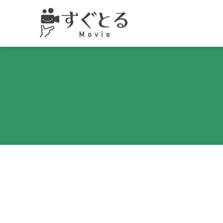
コ
ン
テ
ン
ツ
へ
移
動