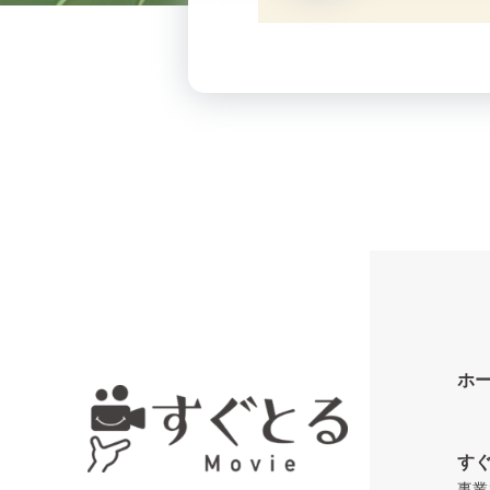
ホ
す
事業