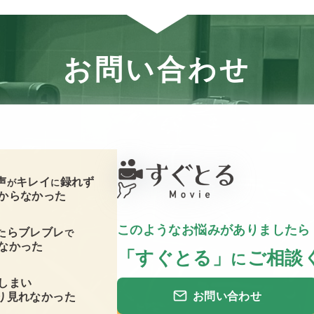
お問い合わせ
声
キレイ
録れず
が
に
からなかった
このようなお悩みがありましたら
たらブレブレ
で
なかった
「すぐとる」
ご相談
に
しまい
お問い合わせ
り見れなかった